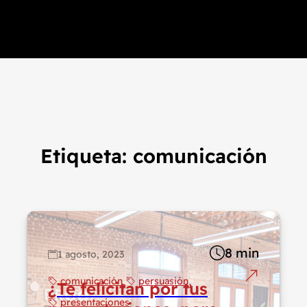
Etiqueta:
comunicación
8 min
1 agosto, 2023
comunicación
persuasión
¿Te felicitan por tus
presentaciones