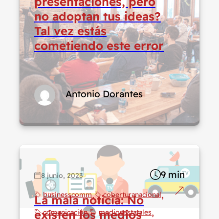
presentaciones, pero
no adoptan tus ideas?
Tal vez estás
cometiendo este error
Antonio Dorantes
9 min
8 junio, 2023
businesscomm
coberturanacional
La mala noticia: No
existen los medios
comunicación
mediosestatales