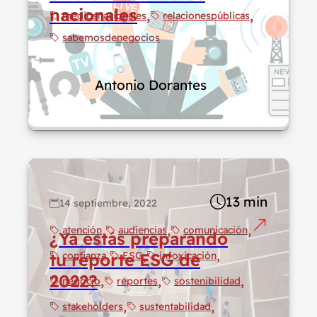
nacionales
mediosnacionales
relacionespúblicas
sabemosdenegocios
Antonio Dorantes
13 min
14 septiembre, 2022
atención
audiencias
comunicación
¿Ya estás preparando
tu reporte ESG de
confianza
ESG
infoxicación
2022?
negocio
reportes
sostenibilidad
stakeholders
sustentabilidad