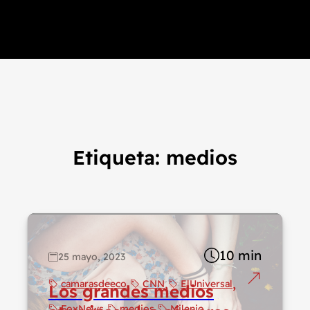
Etiqueta:
medios
10 min
25 mayo, 2023
camarasdeeco
CNN
ElUniversal
Los grandes medios
FoxNews
medios
Milenio